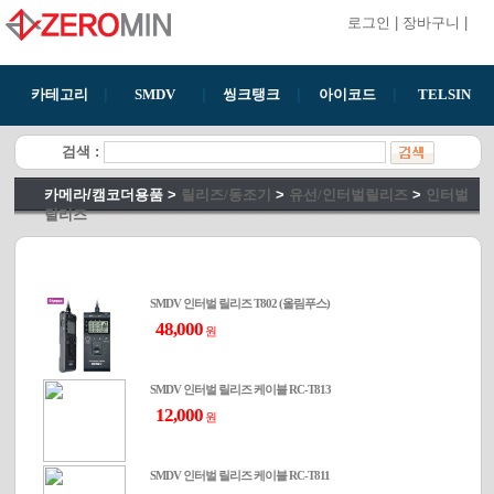
로그인
|
장바구니
|
카테고리
|
SMDV
|
씽크탱크
|
아이코드
|
TELSIN
검색 :
카메라/캠코더용품
>
릴리즈/동조기
>
유선/인터벌릴리즈
>
인터벌
릴리즈
무선동조기
디퓨저/케이블/기
유/무선릴리즈
유선/인터벌릴리
타
즈
조명 촬영용품
SMDV 인터벌 릴리즈 T802 (올림푸스)
유선릴리즈
인터벌릴리즈
48,000
원
SMDV 인터벌 릴리즈 케이블 RC-T813
12,000
원
SMDV 인터벌 릴리즈 케이블 RC-T811